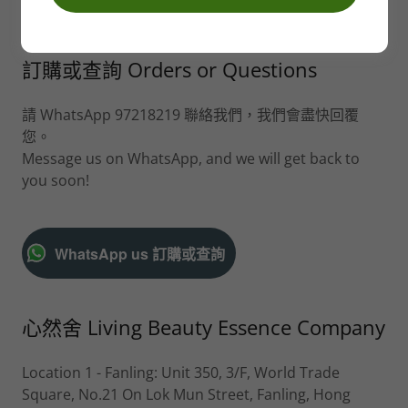
訂購或查詢 Orders or Questions
請 WhatsApp 97218219 聯絡我們，我們會盡快回覆
您。
Message us on WhatsApp, and we will get back to
you soon!
WhatsApp us 訂購或查詢
心然舍 Living Beauty Essence Company
Location 1 - Fanling: Unit 350, 3/F, World Trade
Square, No.21 On Lok Mun Street, Fanling, Hong