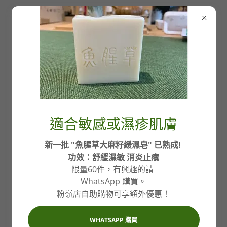
心然舍
Living Beauty Essence
聯絡我們 Contact Us
適合敏感或濕疹肌膚
新一批 "魚腥草大麻籽緩濕皂" 已熟成!
功效：舒緩濕敏 消炎止癢
限量60件，有興趣的請
WhatsApp 購買。
粉嶺店自助購物可享額外優惠！
WHATSAPP 購買